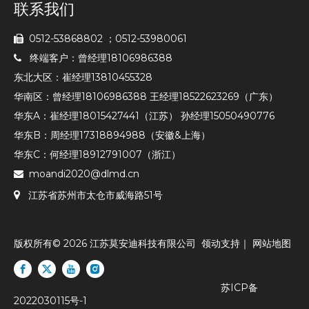
联系我们
0512-53868802 ；0512-53980061

终端客户：曾经理18106986388

东北大区：崔经理13810455328
华南区：曾经理18106986388 王经理18522623269（广东）
华东A：崔经理18015427441（江苏） 孙经理15050490776
华东B：周经理17318894988（安徽&上海）
华东C：何经理18912791007（浙江）
moandi2020@dlmd.cn


江苏省苏州市太仓市威海路51号
版权所有©
2026
江苏莫安迪科技有限公司
领动
支持｜
网站地图
苏ICP备
2022030115号-1