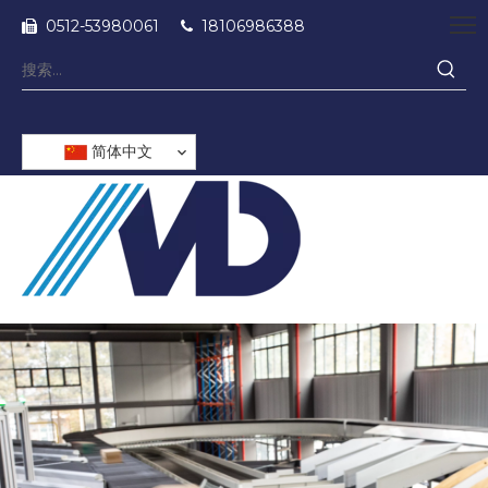
0512-53980061
18106986388


简体中文