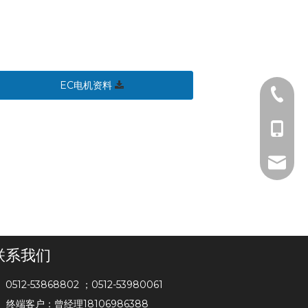
EC电机资料
0512-5
181069
moandi
联系我们
0512-53868802 ；0512-53980061

终端客户：曾经理18106986388