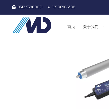
0512-53980061
18106986388


首页
关于我们