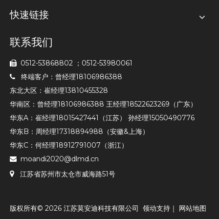
快速链接
联系我们
0512-53868802 ；0512-53980061

终端客户：曾经理18106986388

东北大区：崔经理13810455328
华南区：曾经理18106986388 王经理18522623269（广东）
华东A：崔经理18015427441（江苏） 孙经理15050490776
华东B：周经理17318894988（安徽&上海）
华东C：何经理18912791007（浙江）
moandi2020@dlmd.cn


江苏省苏州市太仓市威海路51号
版权所有©
2026
江苏莫安迪科技有限公司
领动
支持｜
网站地图