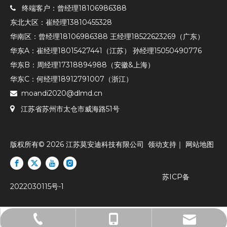
终端客户：曾经理18106986388

东北大区：崔经理13810455328
华南区：曾经理18106986388 王经理18522623269（广东）
华东A：崔经理18015427441（江苏） 孙经理15050490776
华东B：周经理17318894988（安徽&上海）
华东C：何经理18912791007（浙江）
moandi2020@dlmd.cn


江苏省苏州市太仓市威海路51号
版权所有©
2026
江苏莫安迪科技有限公司
领动
支持｜
网站地图
苏ICP备
2022030115号-1
moandi2020@dlmd.cn
0512-53980061
18106986388