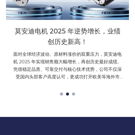
长，业绩
MD-CPT 非接触式无线供电系统
解物流分拣设备供电痛点
，莫安迪电
物流行业高速发展的当下，分拣设备的运行效率持
最好成绩。
破，交叉带分拣机、窄带分拣机运行速度从 1.8m/s
公司不仅深
升至 3.5m/s，分拣效率大幅提升的同时，也对设
等海外市
动力部件的耐用性、稳定性提出了更高要求。传统
强势突围。
线作为分拣小车的主流动力来源，其导电碳刷因设
优质服务，
速运转磨损加剧，更换周期从原本的 9~12 个月骤
3~6 个月，显著增加了设备的使用与维护成本，成
流分拣产线高效运行的一大痛点。莫安迪科技深耕
设备配套领域，针对性研发MD-CPT 非接触式无
系统，全面替代传统滑触线，解决滑触线高损耗、
护的行业难题，且相较进口同类非接触式供电系统