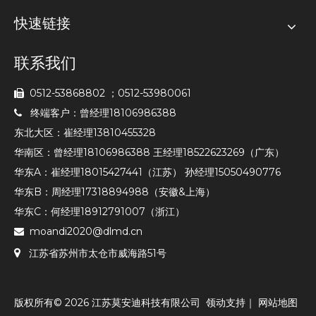
快速链接
联系我们
0512-53868802 ；0512-53980061

终端客户：曾经理18106986388

东北大区：崔经理13810455328
华南区：曾经理18106986388 王经理18522623269（广东）
华东A：崔经理18015427441（江苏） 孙经理15050490776
华东B：周经理17318894988（安徽&上海）
华东C：何经理18912791007（浙江）
moandi2020@dlmd.cn


江苏省苏州市太仓市威海路51号
版权所有©
2026
江苏莫安迪科技有限公司
领动
支持｜
网站地图