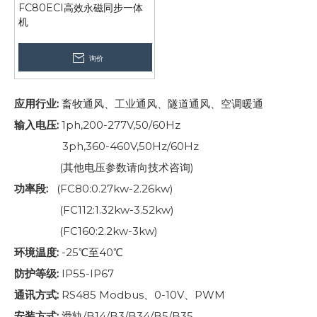
FC80ECI高效永磁同步一体
机
询价
应用行业:
畜牧通风、工业通风、隧道通风、空调暖通
输入电压:
1ph,200-277V,50/60Hz
3ph,360-460V,50Hz/60Hz
(其他电压参数请向技术咨询)
功率段:
(FC80:0.27kw-2.26kw)
(FC112:1.32kw-3.52kw)
(FC160:2.2kw-3kw)
环境温度:
-25℃至40℃
防护等级:
IP55-IP67
通讯方式:
RS485 Modbus、0-10V、PWM
安装方式:
滑轨/B14/B3/B34/B5/B35