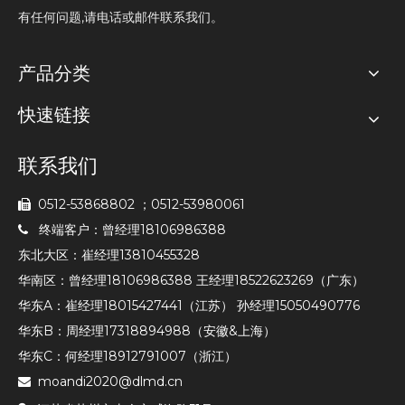
有任何问题,请电话或邮件联系我们。
产品分类
快速链接
联系我们
0512-53868802 ；0512-53980061

终端客户：曾经理18106986388

东北大区：崔经理13810455328
华南区：曾经理18106986388 王经理18522623269（广东）
华东A：崔经理18015427441（江苏） 孙经理15050490776
华东B：周经理17318894988（安徽&上海）
华东C：何经理18912791007（浙江）
moandi2020@dlmd.cn
