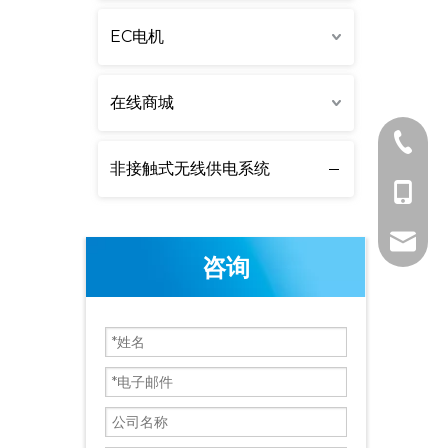
EC电机
在线商城
0512-5
非接触式无线供电系统
150267
lw@dlm
咨询