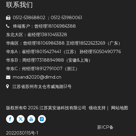
联系我们
0512-53868802 ；0512-53980061

终端客户：曾经理18106986388

东北大区：崔经理13810455328
华南区：曾经理18106986388 王经理18522623269（广东）
华东A：崔经理18015427441（江苏） 孙经理15050490776
华东B：周经理17318894988（安徽&上海）
华东C：何经理18912791007（浙江）
moandi2020@dlmd.cn


江苏省苏州市太仓市威海路51号
版权所有©
2026
江苏莫安迪科技有限公司
领动
支持｜
网站地图
苏ICP备
2022030115号-1