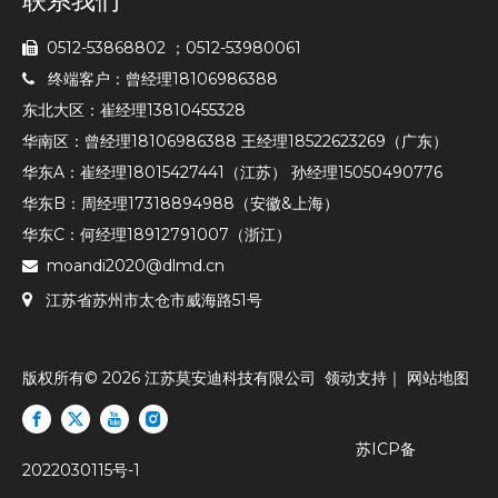
联系我们
0512-53868802 ；0512-53980061

终端客户：曾经理18106986388

东北大区：崔经理13810455328
华南区：曾经理18106986388 王经理18522623269（广东）
华东A：崔经理18015427441（江苏） 孙经理15050490776
华东B：周经理17318894988（安徽&上海）
华东C：何经理18912791007（浙江）
moandi2020@dlmd.cn


江苏省苏州市太仓市威海路51号
版权所有©
2026
江苏莫安迪科技有限公司
领动
支持｜
网站地图
苏ICP备
2022030115号-1