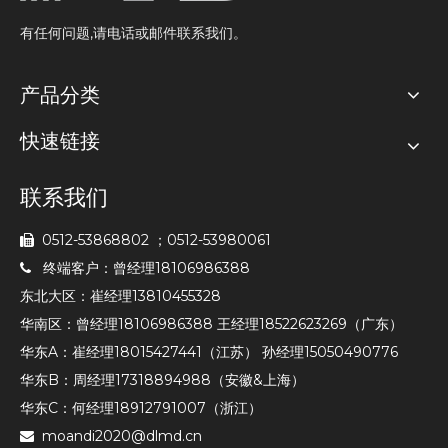
有任何问题,请电话或邮件联系我们。
产品分类
快速链接
联系我们
0512-53868802 ；0512-53980061

终端客户：曾经理18106986388

东北大区：崔经理13810455328
华南区：曾经理18106986388 王经理18522623269（广东）
华东A：崔经理18015427441（江苏） 孙经理15050490776
华东B：周经理17318894988（安徽&上海）
华东C：何经理18912791007（浙江）
moandi2020@dlmd.cn
