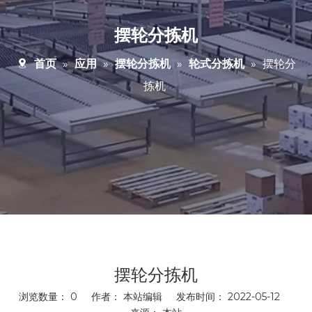
摆轮分拣机
首页
»
应用
»
摆轮分拣机
»
轮式分拣机
»
摆轮分
拣机
摆轮分拣机
浏览数量：
0
作者： 本站编辑 发布时间： 2022-05-12