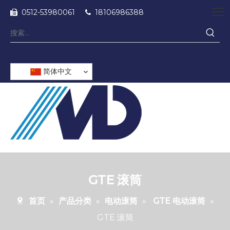
0512-53980061
18106986388


简体中文
GTE 滚筒
首页
»
产品分类
»
电动滚筒
»
GTE 电动滚筒
»
GTE 滚筒