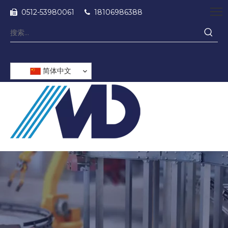
0512-53980061
18106986388


简体中文