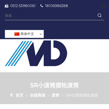
0512-53980061
18106986388


简体中文
SR小滚筒摆轮滚筒
首页
»
在线商城
»
滚筒
»
SR小滚筒摆轮滚筒