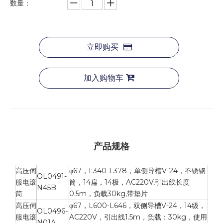
数量：
立即购买
加入购物车
产品规格
高压伺
φ67，L340-L378，单侧导槽V-24，不锈钢
OL0491-
服电滚
筒，14扁，14极，AC220V,引出线长度
N45B
筒
0.5m，负载30kg,带垫片
高压伺
φ67，L600-L646，双侧导槽V-24，14级，
OL0496-
服电滚
AC220V，引出线1.5m，负载：30kg，使用
N01A