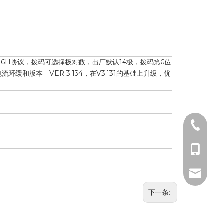
85H 86H协议，拨码可选择极对数，出厂默认14极，拨码第6位
缓和版本，VER 3.134，在V3.131的基础上升级，优
0512-5
181069
moandi
下一条: