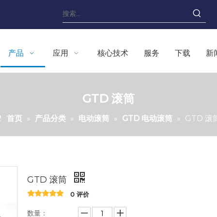
产品
应用
核心技术
服务
下载
新
GTD 滚筒
首页
»
产品分类
»
电动滚筒
»
GTD 电动滚筒
»
GTD 滚
GTD 滚筒
0 评价
数量：