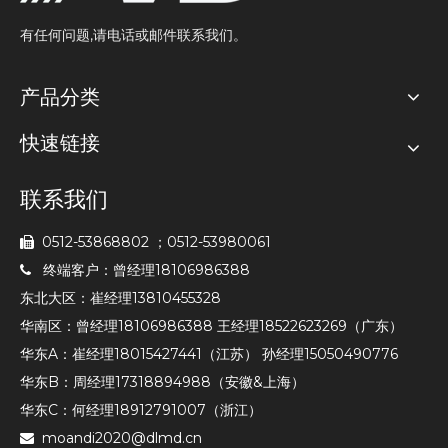
有任何问题,请电话或邮件联系我们。
产品分类
快速链接
联系我们
0512-53868802 ；0512-53980061

终端客户：曾经理18106986388

东北大区：崔经理13810455328
华南区：曾经理18106986388 王经理18522623269（广东）
华东A：崔经理18015427441（江苏） 孙经理15050490776
华东B：周经理17318894988（安徽&上海）
华东C：何经理18912791007（浙江）
moandi2020@dlmd.cn
