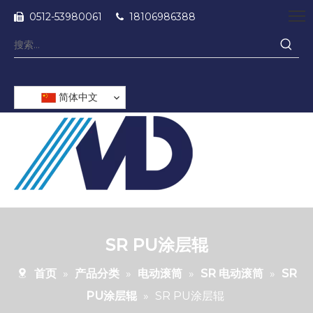
0512-53980061
18106986388


简体中文
SR PU涂层辊
首页
»
产品分类
»
电动滚筒
»
SR 电动滚筒
»
SR
PU涂层辊
»
SR PU涂层辊