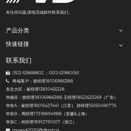
有任何问题,请电话或邮件联系我们。
产品分类
快速链接
联系我们
0512-53868802 ；0512-53980061

终端客户：曾经理18106986388

东北大区：崔经理13810455328
华南区：曾经理18106986388 王经理18522623269（广东）
华东A：崔经理18015427441（江苏） 孙经理15050490776
华东B：周经理17318894988（安徽&上海）
华东C：何经理18912791007（浙江）
moandi2020@dlmd.cn
