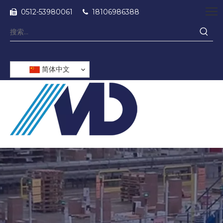
0512-53980061
18106986388


简体中文