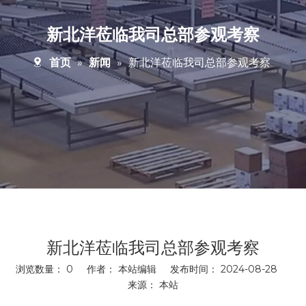
新北洋莅临我司总部参观考察
首页
»
新闻
»
新北洋莅临我司总部参观考察
新北洋莅临我司总部参观考察
浏览数量：
0
作者： 本站编辑 发布时间： 2024-08-28
来源：
本站
["wechat"]